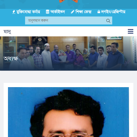
মুক্তিযোদ্ধা কর্নার
আর্কাইভস
শিক্ষা কেন্দ্র
লগইন/রেজিস্টার
ম্যানু
অধ্যক্ষ