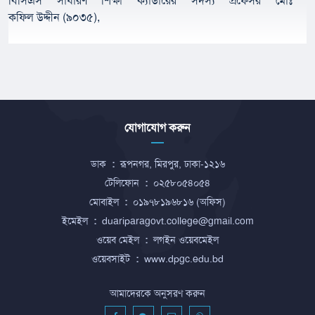
বিসিএস সাধারণ শিক্ষা ক্যাডারের সদস্য প্রফেসর মোঃ
কফিল
উদ্দীন
(৯০৩৫),
যোগাযোগ করুন
ডাক
:
রূপনগর, মিরপুর, ঢাকা-১২১৬
টেলিফোন
:
০২৫৮০৫৪০৫৪
মোবাইল
:
০১৯৭৮১৯৬৮১৬ (অফিস)
ইমেইল
:
duariparagovt.college@gmail.com
ওয়েব মেইল
:
লগইন ওয়েবমেইল
ওয়েবসাইট
:
www.dpgc.edu.bd
আমাদেরকে অনুসরণ করুন