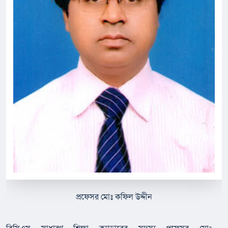
প্রফেসর মোঃ কফিল উদ্দীন