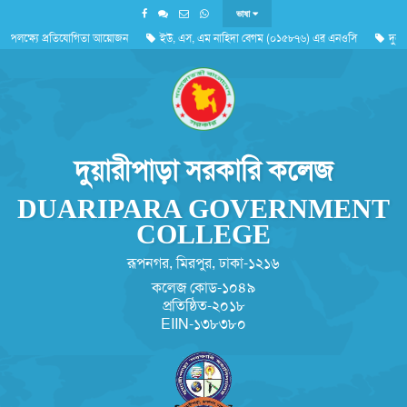
ভাষা
লক্ষ্যে প্রতিযোগিতা আয়োজন
ইউ, এস, এম নাহিদা বেগম (০১৫৮৭৬) এর এনওসি
দুর্যোগপ
'জুলাই গণঅভ্যুত্থান দিবস ২০২৬'পালন সংক্রান্ত
দুয়ারীপাড়া সরকারি কলেজ
DUARIPARA GOVERNMENT
COLLEGE
রূপনগর, মিরপুর, ঢাকা-১২১৬
কলেজ কোড-১০৪৯
প্রতিষ্ঠিত-২০১৮
EIIN-১৩৮৩৮০