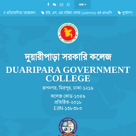
ভাষা
ষ্যে প্রতিযোগিতা আয়োজন
ইউ, এস, এম নাহিদা বেগম (০১৫৮৭৬) এর এনওসি
দুর্যোগপূর্
'জুলাই গণঅভ্যুত্থান দিবস ২০২৬'পালন সংক্রান্ত
দুয়ারীপাড়া সরকারি কলেজ
DUARIPARA GOVERNMENT
COLLEGE
রূপনগর, মিরপুর, ঢাকা-১২১৬
কলেজ কোড-১০৪৯
প্রতিষ্ঠিত-২০১৮
EIIN-১৩৮৩৮০