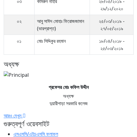
০৩
কামরুন নাহার
২৮/০৫/২০১৯ -
২৯/১২/২০২০
০২
আবু সাঈদ মোহাঃ ফিরোজজামান
২৫/০৩/২০১৯ -
(ভারপ্রাপ্ত)
২৭/০৫/২০১৯
০১
মোঃ সিদ্দিকুর রহমান
১৮/০৪/২০১৮ -
২৫/০৩/২০১৯
অধ্যক্ষ
প্রফেসর মোঃ কফিল উদ্দীন
অধ্যক্ষ
দুয়ারীপাড়া সরকারি কলেজ
আরও দেখুন
গুরুত্বপূর্ণ ওয়েবসাইট
এসএসসি/এইচএসসি ফলাফল