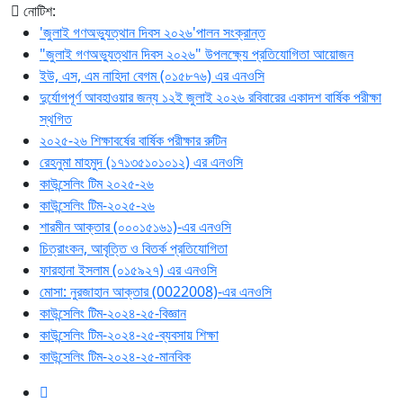
নোটিশ:
'জুলাই গণঅভ্যুত্থান দিবস ২০২৬'পালন সংক্রান্ত
"জুলাই গণঅভ্যুত্থান দিবস ২০২৬" উপলক্ষ্যে প্রতিযোগিতা আয়োজন
ইউ, এস, এম নাহিদা বেগম (০১৫৮৭৬) এর এনওসি
দুর্যোগপূর্ণ আবহাওয়ার জন্য ১২ই জুলাই ২০২৬ রবিবারের একাদশ বার্ষিক পরীক্ষা
স্থগিত
২০২৫-২৬ শিক্ষাবর্ষের বার্ষিক পরীক্ষার রুটিন
রেহনুমা মাহমুদ (১৭১৩৫১০১০১২) এর এনওসি
কাউন্সেলিং টিম ২০২৫-২৬
কাউন্সেলিং টিম-২০২৫-২৬
শারমীন আক্তার (০০০১৫১৬১)-এর এনওসি
চিত্রাংকন, আবৃত্তি ও বিতর্ক প্রতিযোগিতা
ফারহানা ইসলাম (০১৫৯২৭) এর এনওসি
মোসা: নুরজাহান আক্তার (0022008)-এর এনওসি
কাউন্সেলিং টিম-২০২৪-২৫-বিজ্ঞান
কাউন্সেলিং টিম-২০২৪-২৫-ব্যবসায় শিক্ষা
কাউন্সেলিং টিম-২০২৪-২৫-মানবিক