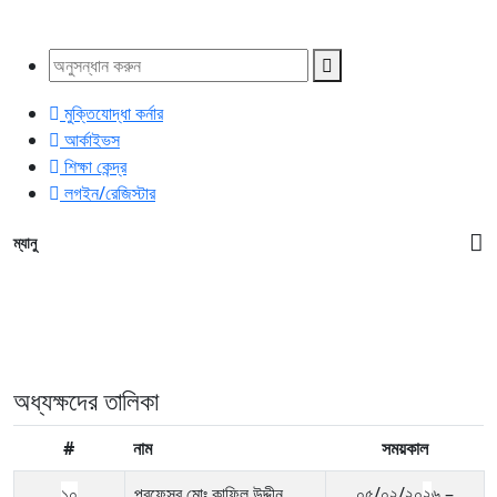
মুক্তিযোদ্ধা কর্নার
আর্কাইভস
শিক্ষা কেন্দ্র
লগইন/রেজিস্টার
ম্যানু
অধ্যক্ষদের তালিকা
#
নাম
সময়কাল
১
০
প্রফেসর মোঃ কাফিল
উদ্দীন
০৫/০২/২০
২
৬ –