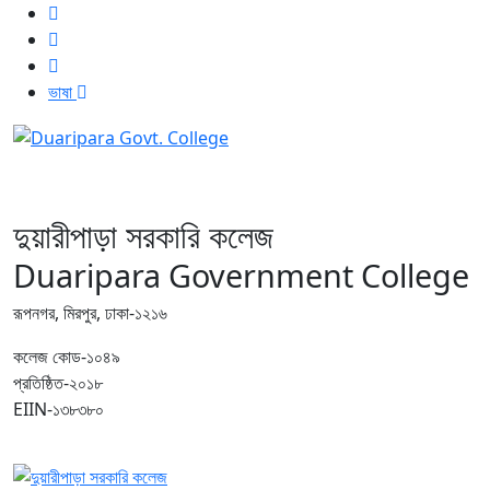
ভাষা
দুয়ারীপাড়া সরকারি কলেজ
Duaripara Government College
রূপনগর, মিরপুর, ঢাকা-১২১৬
কলেজ কোড-১০৪৯
প্রতিষ্ঠিত-২০১৮
EIIN-১৩৮৩৮০