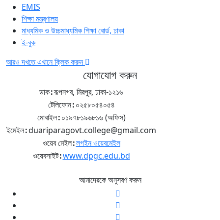
EMIS
শিক্ষা মন্ত্রণালয়
মাধ্যমিক ও উচ্চমাধ্যমিক শিক্ষা বোর্ড, ঢাকা
ই-বুক
আরও দখতে এখানে ক্লিক করুন
যোগাযোগ করুন
ডাক
:
রূপনগর, মিরপুর, ঢাকা-১২১৬
টেলিফোন
:
০২৫৮০৫৪০৫৪
মোবাইল
:
০১৯৭৮১৯৬৮১৬ (অফিস)
ইমেইল
:
duariparagovt.college@gmail.com
ওয়েব মেইল
:
লগইন ওয়েবমেইল
ওয়েবসাইট
:
www.dpgc.edu.bd
আমাদেরকে অনুসরণ করুন