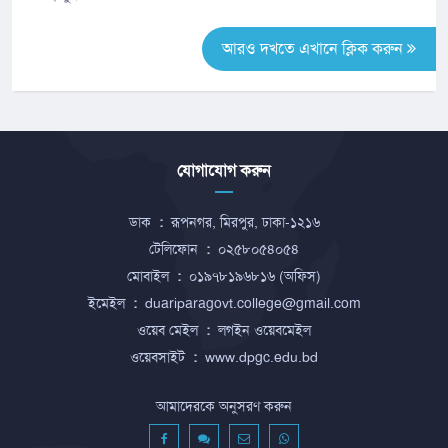
আরও দখতে এখানে ক্লিক করুন
যোগাযোগ করুন
ডাক
:
রূপনগর, মিরপুর, ঢাকা-১২১৬
টেলিফোন
:
০২৫৮০৫৪০৫৪
মোবাইল
:
০১৯৭৮১৯৬৮১৬ (অফিস)
ইমেইল
:
duariparagovt.college@gmail.com
ওয়েব মেইল
:
লগইন ওয়েবমেইল
ওয়েবসাইট
:
www.dpgc.edu.bd
আমাদেরকে অনুসরণ করুন