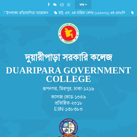
ভাষা
৬" উপলক্ষ্যে প্রতিযোগিতা আয়োজন
ইউ, এস, এম নাহিদা বেগম (০১৫৮৭৬) এর এনওসি
দুর
বিক
'জুলাই গণঅভ্যুত্থান দিবস ২০২৬'পালন সংক্রান্ত
দুয়ারীপাড়া সরকারি কলেজ
DUARIPARA GOVERNMENT
COLLEGE
রূপনগর, মিরপুর, ঢাকা-১২১৬
কলেজ কোড-১০৪৯
প্রতিষ্ঠিত-২০১৮
EIIN-১৩৮৩৮০