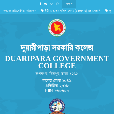
ভাষা
উপলক্ষ্যে প্রতিযোগিতা আয়োজন
ইউ, এস, এম নাহিদা বেগম (০১৫৮৭৬) এর এনওসি
দুর্যো
'জুলাই গণঅভ্যুত্থান দিবস ২০২৬'পালন সংক্রান্ত
দুয়ারীপাড়া সরকারি কলেজ
DUARIPARA GOVERNMENT
COLLEGE
রূপনগর, মিরপুর, ঢাকা-১২১৬
কলেজ কোড-১০৪৯
প্রতিষ্ঠিত-২০১৮
EIIN-১৩৮৩৮০