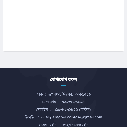
যোগাযোগ করুন
ডাক
:
রূপনগর, মিরপুর, ঢাকা-১২১৬
টেলিফোন
:
০২৫৮০৫৪০৫৪
মোবাইল
:
০১৯৭৮১৯৬৮১৬ (অফিস)
ইমেইল
:
duariparagovt.college@gmail.com
ওয়েব মেইল
:
লগইন ওয়েবমেইল