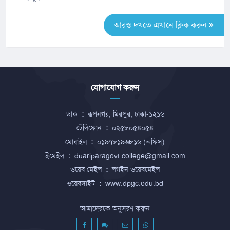
আরও দখতে এখানে ক্লিক করুন
যোগাযোগ করুন
ডাক
:
রূপনগর, মিরপুর, ঢাকা-১২১৬
টেলিফোন
:
০২৫৮০৫৪০৫৪
মোবাইল
:
০১৯৭৮১৯৬৮১৬ (অফিস)
ইমেইল
:
duariparagovt.college@gmail.com
ওয়েব মেইল
:
লগইন ওয়েবমেইল
ওয়েবসাইট
:
www.dpgc.edu.bd
আমাদেরকে অনুসরণ করুন