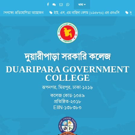
ভাষা
উপলক্ষ্যে প্রতিযোগিতা আয়োজন
ইউ, এস, এম নাহিদা বেগম (০১৫৮৭৬) এর এনওসি
দুর্যো
'জুলাই গণঅভ্যুত্থান দিবস ২০২৬'পালন সংক্রান্ত
দুয়ারীপাড়া সরকারি কলেজ
DUARIPARA GOVERNMENT
COLLEGE
রূপনগর, মিরপুর, ঢাকা-১২১৬
কলেজ কোড-১০৪৯
প্রতিষ্ঠিত-২০১৮
EIIN-১৩৮৩৮০