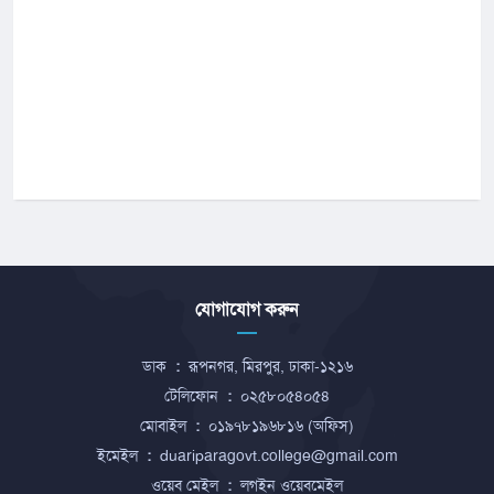
যোগাযোগ করুন
ডাক
:
রূপনগর, মিরপুর, ঢাকা-১২১৬
টেলিফোন
:
০২৫৮০৫৪০৫৪
মোবাইল
:
০১৯৭৮১৯৬৮১৬ (অফিস)
ইমেইল
:
duariparagovt.college@gmail.com
ওয়েব মেইল
:
লগইন ওয়েবমেইল