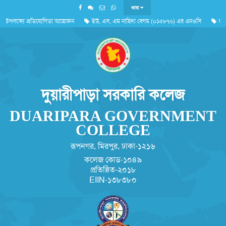
ভাষা
 উপলক্ষ্যে প্রতিযোগিতা আয়োজন
ইউ, এস, এম নাহিদা বেগম (০১৫৮৭৬) এর এনওসি
দুর্য
ক
'জুলাই গণঅভ্যুত্থান দিবস ২০২৬'পালন সংক্রান্ত
দুয়ারীপাড়া সরকারি কলেজ
DUARIPARA GOVERNMENT
COLLEGE
রূপনগর, মিরপুর, ঢাকা-১২১৬
কলেজ কোড-১০৪৯
প্রতিষ্ঠিত-২০১৮
EIIN-১৩৮৩৮০