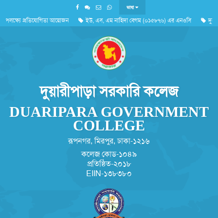
ভাষা
উপলক্ষ্যে প্রতিযোগিতা আয়োজন
ইউ, এস, এম নাহিদা বেগম (০১৫৮৭৬) এর এনওসি
দুর্যো
'জুলাই গণঅভ্যুত্থান দিবস ২০২৬'পালন সংক্রান্ত
দুয়ারীপাড়া সরকারি কলেজ
DUARIPARA GOVERNMENT
COLLEGE
রূপনগর, মিরপুর, ঢাকা-১২১৬
কলেজ কোড-১০৪৯
প্রতিষ্ঠিত-২০১৮
EIIN-১৩৮৩৮০