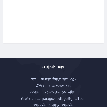
যোগাযোগ করুন
ডাক
:
রূপনগর, মিরপুর, ঢাকা-১২১৬
টেলিফোন
:
০২৫৮০৫৪০৫৪
মোবাইল
:
০১৯৭৮১৯৬৮১৬ (অফিস)
ইমেইল
:
duariparagovt.college@gmail.com
ওয়েব মেইল
:
লগইন ওয়েবমেইল