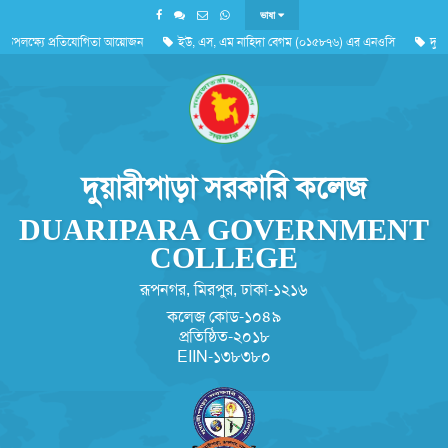
ভাষা
উপলক্ষ্যে প্রতিযোগিতা আয়োজন
ইউ, এস, এম নাহিদা বেগম (০১৫৮৭৬) এর এনওসি
দুর্যো
'জুলাই গণঅভ্যুত্থান দিবস ২০২৬'পালন সংক্রান্ত
দুয়ারীপাড়া সরকারি কলেজ
DUARIPARA GOVERNMENT
COLLEGE
রূপনগর, মিরপুর, ঢাকা-১২১৬
কলেজ কোড-১০৪৯
প্রতিষ্ঠিত-২০১৮
EIIN-১৩৮৩৮০