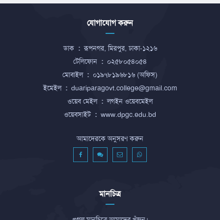
যোগাযোগ করুন
ডাক
:
রূপনগর, মিরপুর, ঢাকা-১২১৬
টেলিফোন
:
০২৫৮০৫৪০৫৪
মোবাইল
:
০১৯৭৮১৯৬৮১৬ (অফিস)
ইমেইল
:
duariparagovt.college@gmail.com
ওয়েব মেইল
:
লগইন ওয়েবমেইল
ওয়েবসাইট
:
www.dpgc.edu.bd
আমাদেরকে অনুসরণ করুন
মানচিত্র
গুগল মানচিত্রে আমাদের খুঁজুন।