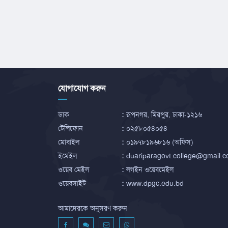
যোগাযোগ করুন
ডাক
:
রূপনগর, মিরপুর, ঢাকা-১২১৬
টেলিফোন
:
০২৫৮০৫৪০৫৪
মোবাইল
:
০১৯৭৮১৯৬৮১৬ (অফিস)
ইমেইল
:
duariparagovt.college@gmail.
ওয়েব মেইল
:
লগইন ওয়েবমেইল
ওয়েবসাইট
:
www.dpgc.edu.bd
আমাদেরকে অনুসরণ করুন