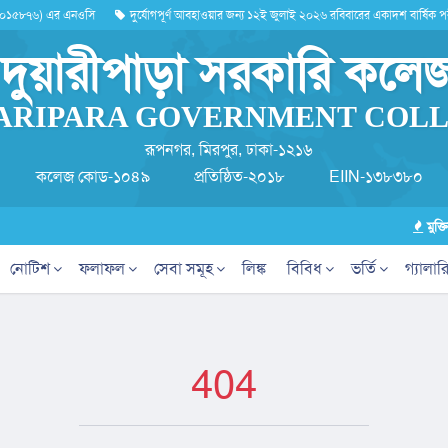
০১৫৮৭৬) এর এনওসি
দুর্যোগপূর্ণ আবহাওয়ার জন্য ১২ই জুলাই ২০২৬ রবিবারের একাদশ বার্ষিক পরীক্
দুয়ারীপাড়া সরকারি কলে
ARIPARA GOVERNMENT COL
রূপনগর, মিরপুর, ঢাকা-১২১৬
কলেজ কোড-১০৪৯
প্রতিষ্ঠিত-২০১৮
EIIN-১৩৮৩৮০
মুক্ত
নোটিশ
ফলাফল
সেবা সমূহ
লিঙ্ক
বিবিধ
ভর্তি
গ্যালার
404