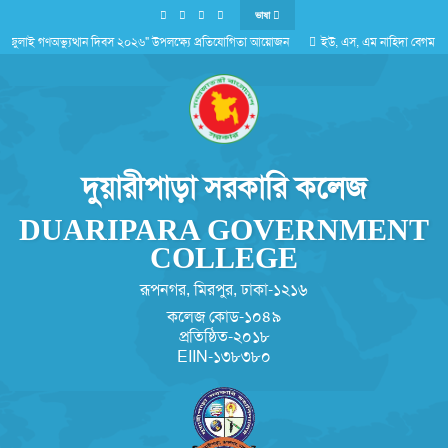
ভাষা
"জুলাই গণঅভ্যুত্থান দিবস ২০২৬" উপলক্ষ্যে প্রতিযোগিতা আয়োজন
ইউ, এস, এম নাহিদা বেগম (০
কাউন্সেলিং টিম-২০২৪-২৫-মানবিক
'জুলাই গণঅভ্যুত্থান দিবস ২০২৬'পালন সংক্রান্ত
দুয়ারীপাড়া সরকারি কলেজ
DUARIPARA GOVERNMENT
COLLEGE
রূপনগর, মিরপুর, ঢাকা-১২১৬
কলেজ কোড-১০৪৯
প্রতিষ্ঠিত-২০১৮
EIIN-১৩৮৩৮০